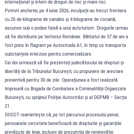
internațional și intern de droguri de risc și mare risc.
Potrivit anchetei, pe 4 iunie 2026, inculpații au trecut frontiera
cu 26 de kilograme de canabis și 4 kilograme de cocaină,
ascunse sub o podea falsă a unui autoturism. Drogurile urmau
să fie distribuite pe teritoriul României. Bărbatul de 57 de ani a
fost prins în flagrant pe Autostrada A1, în timp ce transporta
substanțele interzise pentru comercializare.
Cei doi urmează să fie prezentați judecătorului de drepturi și
libertăți de la Tribunalul București, cu propunere de arestare
preventivă pentru 30 de zile. Operațiunea a fost realizată
împreună cu Brigada de Combatere a Criminalității Organizate
București, cu sprijinul Poliției Autostrăzi și al DGPMB – Secția
21.
DIICOT reamintește că, pe tot parcursul procesului penal,
persoanele cercetate beneficiază de drepturile și garanțiile
prevăzute de lege, inclusiv de prezumția de nevinovăție.