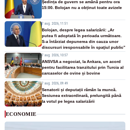
Ședința de guvern se amână pentru ora
15:00. Bolojan nu a obținut toate avizele
7 aug. 2026, 11:51
Bolojan, despre legea salarizării: „Ar
putea fi adoptată în perioada următoare.
S-a întârziat depunerea din cauza unor
discursuri iresponsabile în spaţiul public”
7 aug. 2026, 10:57
ANSVSA a negociat, la Ankara, un acord
pentru facilitarea tranzitului prin Turcia al
carcaselor de ovine și bovine
7 aug. 2026, 09:49
Senatorii și deputații rămân la muncă.
Sesiunea extraordinară, prelungită până
la votul pe legea salarizării
ECONOMIE