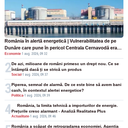
România în alertă energetică | Vulnerabilitatea de pe
Dunăre care pune în pericol Centrala Cernavodă era
Economie
·
1 aug. 2026, 09:32
cunoscută de pe vremea lui Ceaușescu
2
De azi, milioane de români primesc un drept nou. Ce se
întâmplă dacă ți se strică un produs
Social
-
1 aug. 2026, 09:37
3
Piperea, semnal de alarmă. De ce este bine să avem bani
cash, în contextul alertei energetice?
Politica
-
1 aug. 2026, 09:39
4
România, la limita tehnică a importurilor de energie.
Prețurile cresc alarmant - Analiză Realitatea Plus
Actualitate
-
1 aug. 2026, 09:46
România a scăpat de retrogradarea economiei. Agenția