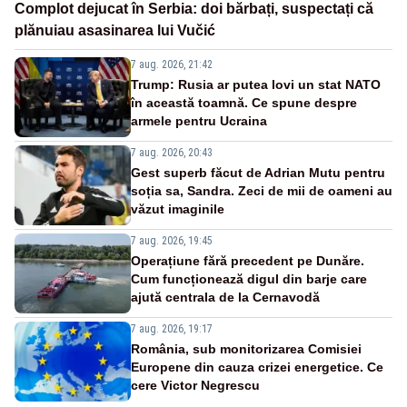
Complot dejucat în Serbia: doi bărbați, suspectați că
plănuiau asasinarea lui Vučić
7 aug. 2026, 21:42
Trump: Rusia ar putea lovi un stat NATO
în această toamnă. Ce spune despre
armele pentru Ucraina
7 aug. 2026, 20:43
Gest superb făcut de Adrian Mutu pentru
soția sa, Sandra. Zeci de mii de oameni au
văzut imaginile
7 aug. 2026, 19:45
Operațiune fără precedent pe Dunăre.
Cum funcționează digul din barje care
ajută centrala de la Cernavodă
7 aug. 2026, 19:17
România, sub monitorizarea Comisiei
Europene din cauza crizei energetice. Ce
cere Victor Negrescu