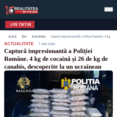
LIVE TIKTOK
Acasă
Știri
Actualitate
Captură impresionantă a Poliției Române. 4 kg de cocaină și 26 de kg de canabis, descoperite la un ucrainean
·
ACTUALITATE
1 min citire
Captură impresionantă a Poliției
Române. 4 kg de cocaină și 26 de kg de
canabis, descoperite la un ucrainean