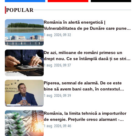
POPULAR
România în alertă energetică |
Vulnerabilitatea de pe Dunăre care pune
în pericol Centrala Cernavodă era
1 aug. 2026, 09:32
cunoscută de pe vremea lui Ceaușescu
De azi, milioane de români primesc un
drept nou. Ce se întâmplă dacă ți se strică
un produs
1 aug. 2026, 09:37
Piperea, semnal de alarmă. De ce este
bine să avem bani cash, în contextul
alertei energetice?
1 aug. 2026, 09:39
România, la limita tehnică a importurilor
de energie. Prețurile cresc alarmant -
Analiză Realitatea Plus
1 aug. 2026, 09:46