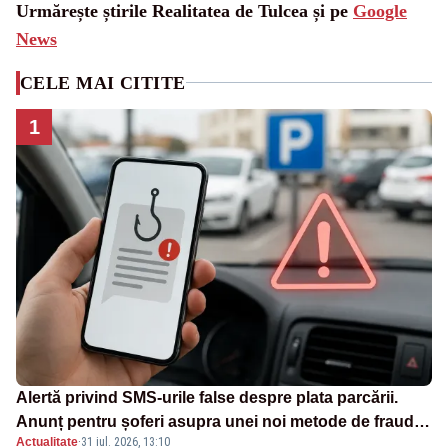
Urmărește știrile Realitatea de Tulcea și pe
Google
News
CELE MAI CITITE
1
Alertă privind SMS-urile false despre plata parcării.
Anunț pentru șoferi asupra unei noi metode de fraudă
Actualitate
·
31 iul. 2026, 13:10
online