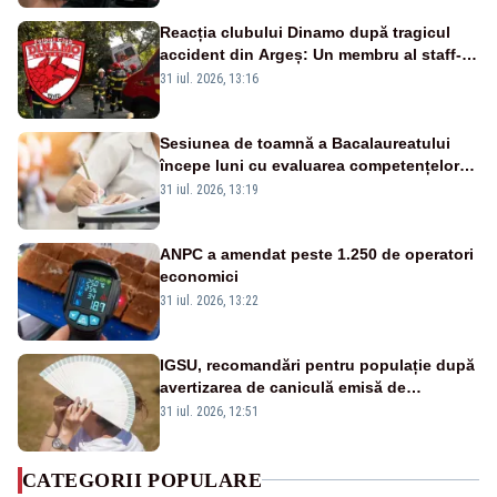
Reacția clubului Dinamo după tragicul
accident din Argeș: Un membru al staff-
ului medical a murit, antrenorul Adrian
31 iul. 2026, 13:16
Ropotan este în spital
Sesiunea de toamnă a Bacalaureatului
începe luni cu evaluarea competențelor
orale la Limba română
31 iul. 2026, 13:19
ANPC a amendat peste 1.250 de operatori
economici
31 iul. 2026, 13:22
IGSU, recomandări pentru populație după
avertizarea de caniculă emisă de
meteorologi
31 iul. 2026, 12:51
CATEGORII POPULARE