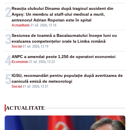
2
Reacția clubului Dinamo după tragicul accident din
Argeș: Un membru al staff-ului medical a murit,
antrenorul Adrian Ropotan este în spital
Actualitate
-
31 iul. 2026, 13:16
3
Sesiunea de toamnă a Bacalaureatului începe luni cu
evaluarea competențelor orale la Limba română
Social
-
31 iul. 2026, 13:19
4
ANPC a amendat peste 1.250 de operatori economici
Economie
-
31 iul. 2026, 13:22
5
IGSU, recomandări pentru populație după avertizarea de
caniculă emisă de meteorologi
Social
-
31 iul. 2026, 12:51
ACTUALITATE