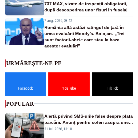
737 MAX, vizate de inspecții obligatorii,
după descoperirea unor fisuri în fuselaj
7 aug. 2026, 08:42
România află astăzi ratingul de țară în
urma evaluării Moody’s. Bolojan: „Trei
sunt factorii-cheie care stau la baza
acestor evaluări”
URMĂREȘTE-NE PE
Facebook
YouTube
TikTok
POPULAR
Alertă privind SMS-urile false despre plata
parcării. Anunț pentru șoferi asupra unei
noi metode de fraudă online
31 iul. 2026, 13:10