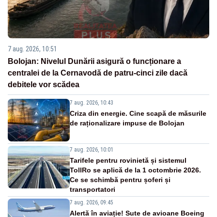
7 aug. 2026, 10:51
Bolojan: Nivelul Dunării asigură o funcționare a
centralei de la Cernavodă de patru-cinci zile dacă
debitele vor scădea
7 aug. 2026, 10:43
Criza din energie. Cine scapă de măsurile
de raționalizare impuse de Bolojan
7 aug. 2026, 10:01
Tarifele pentru rovinietă și sistemul
TollRo se aplică de la 1 octombrie 2026.
Ce se schimbă pentru șoferi și
transportatori
7 aug. 2026, 09:45
Alertă în aviație! Sute de avioane Boeing