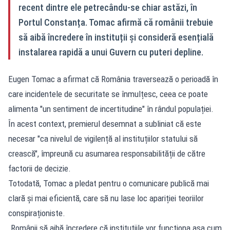
recent dintre ele petrecându-se chiar astăzi, în
Portul Constanța. Tomac afirmă că românii trebuie
să aibă încredere în instituții și consideră esențială
instalarea rapidă a unui Guvern cu puteri depline.
Eugen Tomac a afirmat că România traversează o perioadă în
care incidentele de securitate se înmulțesc, ceea ce poate
alimenta "un sentiment de incertitudine" în rândul populației.
În acest context, premierul desemnat a subliniat că este
necesar "ca nivelul de vigilență al instituțiilor statului să
crească", împreună cu asumarea responsabilității de către
factorii de decizie.
Totodată, Tomac a pledat pentru o comunicare publică mai
clară și mai eficientă, care să nu lase loc apariției teoriilor
conspiraționiste.
„Românii să aibă încredere că instituțiile vor funcționa așa cum