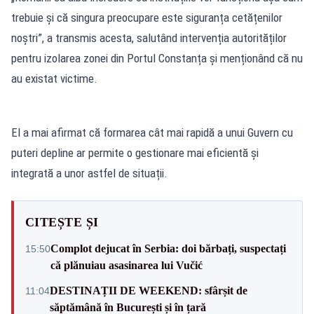
trebuie și că singura preocupare este siguranța cetățenilor
noștri”, a transmis acesta, salutând intervenția autorităților
pentru izolarea zonei din Portul Constanța și menționând că nu
au existat victime.
El a mai afirmat că formarea cât mai rapidă a unui Guvern cu
puteri depline ar permite o gestionare mai eficientă și
integrată a unor astfel de situații.
CITEȘTE ȘI
Complot dejucat în Serbia: doi bărbați, suspectați
15:50
că plănuiau asasinarea lui Vučić
DESTINAȚII DE WEEKEND: sfârșit de
11:04
săptămână în București și în țară