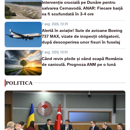
Intervenție crucială pe Dunăre pentru
salvarea Cernavodă. ANAR: Fiecare barjă
va fi scufundată în 3-4 ore
7 aug. 2026, 10:39
Alertă în aviație! Sute de avioane Boeing
737 MAX, vizate de inspecții obligatorii,
după descoperirea unor fisuri în fuselaj
7 aug. 2026, 10:01
Când revin ploile și când scapă România
de caniculă. Prognoza ANM pe o lună
POLITICA