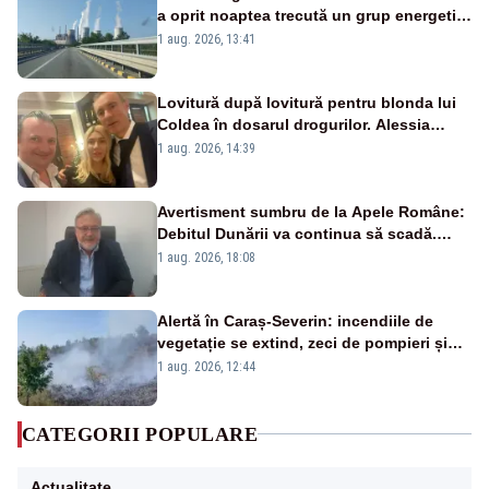
a oprit noaptea trecută un grup energetic
de la Rovinari
1 aug. 2026, 13:41
Lovitură după lovitură pentru blonda lui
Coldea în dosarul drogurilor. Alessia
Păcuraru explică decizia magistraților
1 aug. 2026, 14:39
Avertisment sumbru de la Apele Române:
Debitul Dunării va continua să scadă.
Cernavodă s-ar putea închide în 4 zile
1 aug. 2026, 18:08
Alertă în Caraș-Severin: incendiile de
vegetație se extind, zeci de pompieri și
silvicultori se luptă cu flăcările - VIDEO
1 aug. 2026, 12:44
CATEGORII POPULARE
Actualitate