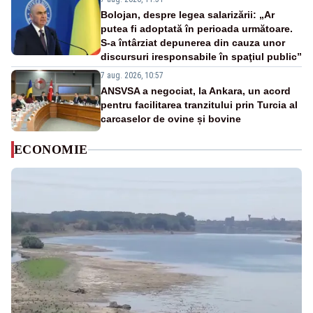
Bolojan, despre legea salarizării: „Ar
putea fi adoptată în perioada următoare.
S-a întârziat depunerea din cauza unor
discursuri iresponsabile în spaţiul public”
7 aug. 2026, 10:57
ANSVSA a negociat, la Ankara, un acord
pentru facilitarea tranzitului prin Turcia al
carcaselor de ovine și bovine
ECONOMIE