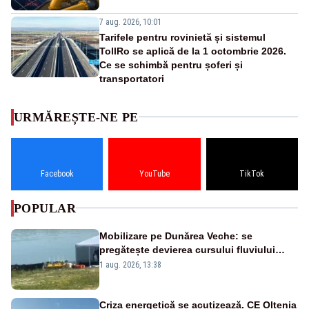
7 aug. 2026, 10:01
Tarifele pentru rovinietă și sistemul
TollRo se aplică de la 1 octombrie 2026.
Ce se schimbă pentru șoferi și
transportatori
URMĂREȘTE-NE PE
Facebook
YouTube
TikTok
POPULAR
Mobilizare pe Dunărea Veche: se
pregătește devierea cursului fluviului
către Cernavodă – VIDEO
1 aug. 2026, 13:38
Criza energetică se acutizează. CE Oltenia