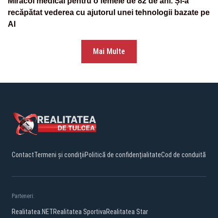
Miracol medical pentru o femeie de 82 de ani. Și-a
recăpătat vederea cu ajutorul unei tehnologii bazate pe
AI
Mai Multe
Contact
Termeni și condiții
Politică de confidențialitate
Cod de conduită
Parteneri:
Realitatea.NET
Realitatea Sportiva
Realitatea Star