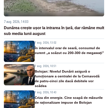
7 aug. 2026, 14:03
Dunărea crește ușor la intrarea în țară, dar rămâne mult
sub media lunii august
7 aug. 2026, 13:02
În intervalul orar de seară, consumul de
curent „a scăzut cu 200-300 de megawați”
7 aug. 2026, 10:51
Bolojan: Nivelul Dunării asigură o
funcționare a centralei de la Cernavodă
de patru-cinci zile dacă debitele vor
scădea
7 aug. 2026, 10:43
Criza din energie. Cine scapă de măsurile
de raționalizare impuse de Bolojan