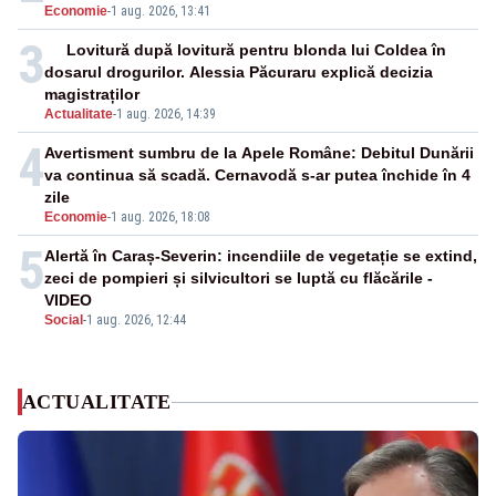
Economie
-
1 aug. 2026, 13:41
3
Lovitură după lovitură pentru blonda lui Coldea în
dosarul drogurilor. Alessia Păcuraru explică decizia
magistraților
Actualitate
-
1 aug. 2026, 14:39
4
Avertisment sumbru de la Apele Române: Debitul Dunării
va continua să scadă. Cernavodă s-ar putea închide în 4
zile
Economie
-
1 aug. 2026, 18:08
5
Alertă în Caraș-Severin: incendiile de vegetație se extind,
zeci de pompieri și silvicultori se luptă cu flăcările -
VIDEO
Social
-
1 aug. 2026, 12:44
ACTUALITATE