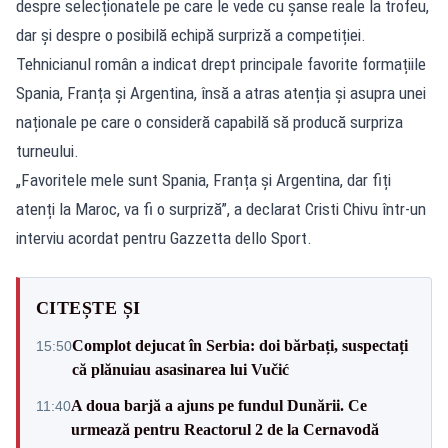
despre selecționatele pe care le vede cu șanse reale la trofeu,
dar și despre o posibilă echipă surpriză a competiției.
Tehnicianul român a indicat drept principale favorite formațiile
Spania, Franța și Argentina, însă a atras atenția și asupra unei
naționale pe care o consideră capabilă să producă surpriza
turneului.
„Favoritele mele sunt Spania, Franța și Argentina, dar fiți
atenți la Maroc, va fi o surpriză”, a declarat Cristi Chivu într-un
interviu acordat pentru Gazzetta dello Sport.
CITEȘTE ȘI
Complot dejucat în Serbia: doi bărbați, suspectați
15:50
că plănuiau asasinarea lui Vučić
A doua barjă a ajuns pe fundul Dunării. Ce
11:40
urmează pentru Reactorul 2 de la Cernavodă