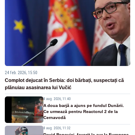
24 feb. 2026, 15:50
Complot dejucat în Serbia: doi bărbați, suspectați că
plănuiau asasinarea lui Vučić
8 aug. 2026, 11:40
A doua barjă a ajuns pe fundul Dunării.
Ce urmează pentru Reactorul 2 de la
Cernavodă
8 aug. 2026, 11:32
David Popovici, favorit la aur la Europene.