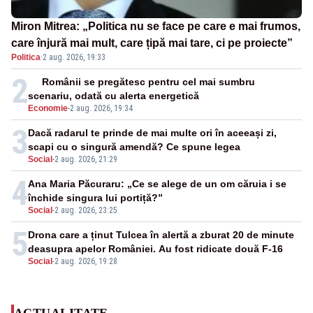
Miron Mitrea: „Politica nu se face pe care e mai frumos,
care înjură mai mult, care țipă mai tare, ci pe proiecte”
Politica
·
2 aug. 2026, 19:33
2
Românii se pregătesc pentru cel mai sumbru
scenariu, odată cu alerta energetică
Economie
-
2 aug. 2026, 19:34
3
Dacă radarul te prinde de mai multe ori în aceeași zi,
scapi cu o singură amendă? Ce spune legea
Social
-
2 aug. 2026, 21:29
4
Ana Maria Păcuraru: „Ce se alege de un om căruia i se
închide singura lui portiță?”
Social
-
2 aug. 2026, 23:25
5
Drona care a ținut Tulcea în alertă a zburat 20 de minute
deasupra apelor României. Au fost ridicate două F-16
Social
-
2 aug. 2026, 19:28