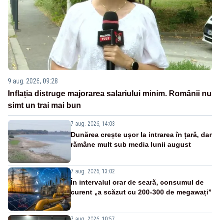
9 aug. 2026, 09:28
Inflația distruge majorarea salariului minim. Românii nu
simt un trai mai bun
7 aug. 2026, 14:03
Dunărea crește ușor la intrarea în țară, dar
rămâne mult sub media lunii august
7 aug. 2026, 13:02
În intervalul orar de seară, consumul de
curent „a scăzut cu 200-300 de megawați”
7 aug. 2026, 10:57