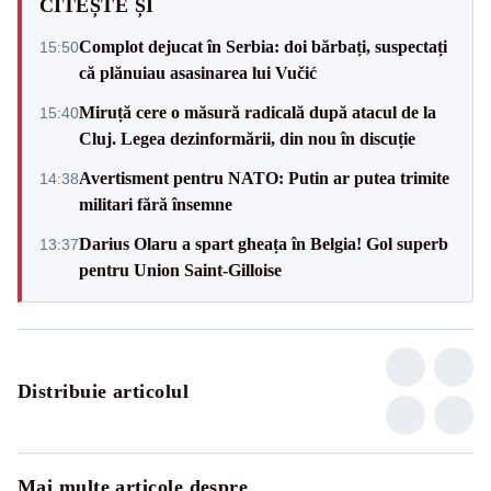
CITEȘTE ȘI
Complot dejucat în Serbia: doi bărbați, suspectați
15:50
că plănuiau asasinarea lui Vučić
Miruță cere o măsură radicală după atacul de la
15:40
Cluj. Legea dezinformării, din nou în discuție
Avertisment pentru NATO: Putin ar putea trimite
14:38
militari fără însemne
Darius Olaru a spart gheața în Belgia! Gol superb
13:37
pentru Union Saint-Gilloise
Distribuie articolul
Mai multe articole despre