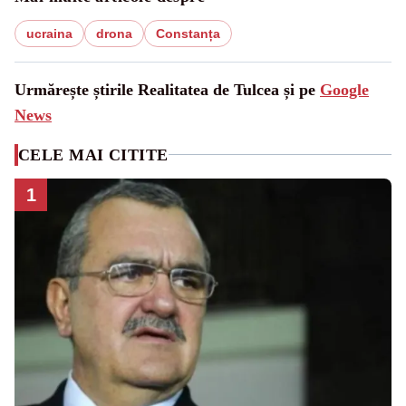
ucraina
drona
Constanța
Urmărește știrile Realitatea de Tulcea și pe
Google
News
CELE MAI CITITE
1