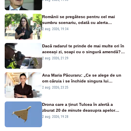
Românii se pregătesc pentru cel mai
sumbru scenariu, odată cu alerta
energetică
2 aug. 2026, 19:34
Dacă radarul te prinde de mai multe ori în
aceeași zi, scapi cu o singură amendă?
Ce spune legea
2 aug. 2026, 21:29
Ana Maria Păcuraru: „Ce se alege de un
om căruia i se închide singura lui
portiță?”
2 aug. 2026, 23:25
Drona care a ținut Tulcea în alertă a
zburat 20 de minute deasupra apelor
României. Au fost ridicate două F-16
2 aug. 2026, 19:28