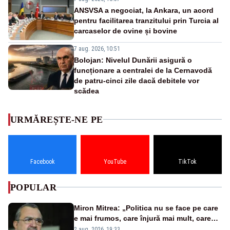
ANSVSA a negociat, la Ankara, un acord
pentru facilitarea tranzitului prin Turcia al
carcaselor de ovine și bovine
7 aug. 2026, 10:51
Bolojan: Nivelul Dunării asigură o
funcționare a centralei de la Cernavodă
de patru-cinci zile dacă debitele vor
scădea
URMĂREȘTE-NE PE
Facebook
YouTube
TikTok
POPULAR
Miron Mitrea: „Politica nu se face pe care
e mai frumos, care înjură mai mult, care
țipă mai tare, ci pe proiecte”
2 aug. 2026, 19:33