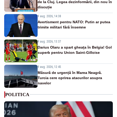
de la Cluj. Legea dezinformării, din nou în
discuție
9 aug. 2026, 14:38
Avertisment pentru NATO: Putin ar putea
trimite militari fără însemne
9 aug. 2026, 13:37
Darius Olaru a spart gheața în Belgia! Gol
superb pentru Union Saint-Gilloise
9 aug. 2026, 12:45
Măsură de urgență în Marea Neagră.
Turcia cere oprirea atacurilor asupra
navelor
POLITICA